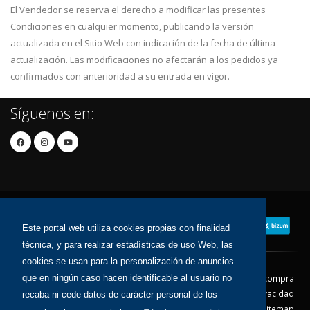
El Vendedor se reserva el derecho a modificar las presentes
Condiciones en cualquier momento, publicando la versión
actualizada en el Sitio Web con indicación de la fecha de última
actualización. Las modificaciones no afectarán a los pedidos ya
confirmados con anterioridad a su entrada en vigor.
Síguenos en:
Este portal web utiliza cookies propias con finalidad
técnica, y para realizar estadísticas de uso Web, las
cookies se usan para la personalización de anuncios
que en ningún caso hacen identificable al usuario no
Contacto
Aviso Legal
Condiciones de compra
Política de envíos
Política de devolución
Política de Privacidad
recaba ni cede datos de carácter personal de los
Política de Cookies
Sitemap