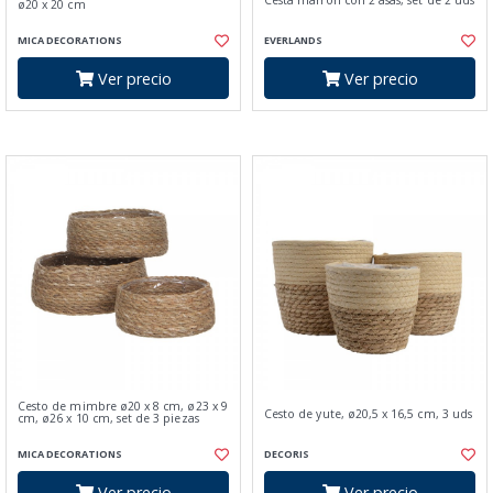
Cesta marrón con 2 asas, set de 2 uds
ø20 x 20 cm
MICA DECORATIONS
EVERLANDS
Ver precio
Ver precio
Cesto de mimbre ø20 x 8 cm, ø23 x 9
Cesto de yute, ø20,5 x 16,5 cm, 3 uds
cm, ø26 x 10 cm, set de 3 piezas
MICA DECORATIONS
DECORIS
Ver precio
Ver precio