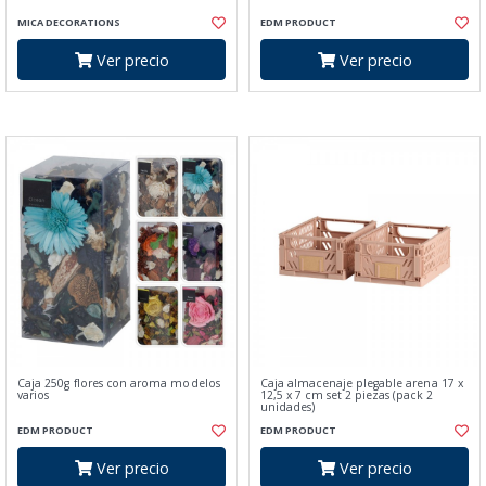
MICA DECORATIONS
EDM PRODUCT
Ver precio
Ver precio
Caja 250g flores con aroma modelos
Caja almacenaje plegable arena 17 x
varios
12,5 x 7 cm set 2 piezas (pack 2
unidades)
EDM PRODUCT
EDM PRODUCT
Ver precio
Ver precio