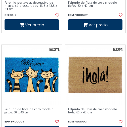
Farolillo portavelas decorativo de
Felpudo de fibra de coco modelo
hierro, colores surtidos, 13,5 x 13,5 x
flores, 60 x 40 cm
24 cm
DECORIS
EDM PRODUCT
Ver precio
Ver precio
Felpudo de fibra de coco modelo
Felpudo de fibra de coco modelo
gatos, 60 x 40 cm
hola, 60 x 40 cm
EDM PRODUCT
EDM PRODUCT