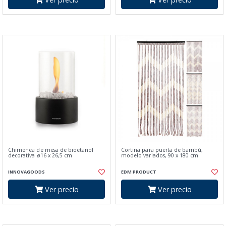
Chimenea de mesa de bioetanol
Cortina para puerta de bambú,
decorativa ø16 x 26,5 cm
modelo variados, 90 x 180 cm
INNOVAGOODS
EDM PRODUCT
Ver precio
Ver precio