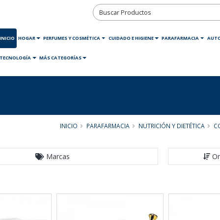
INICIO
HOGAR
PERFUMES Y COSMÉTICA
CUIDADO E HIGIENE
PARAFARMACIA
AUT
TECNOLOGÍA
MÁS CATEGORÍAS
INICIO
PARAFARMACIA
NUTRICIÓN Y DIETÉTICA
C
Marcas
Or