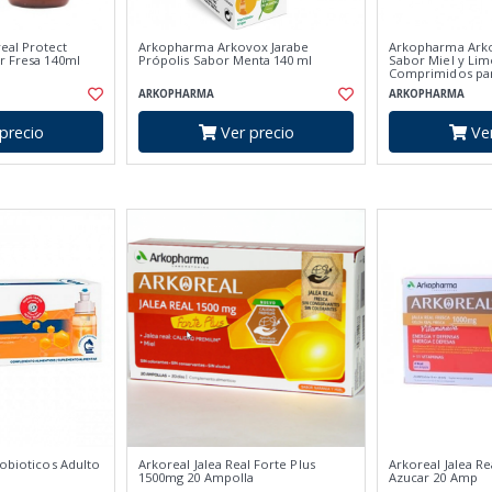
eal Protect
Arkopharma Arkovox Jarabe
Arkopharma Arko
r Fresa 140ml
Própolis Sabor Menta 140 ml
Sabor Miel y Lim
Comprimidos pa
ARKOPHARMA
ARKOPHARMA
precio
Ver precio
Ver
robioticos Adulto
Arkoreal Jalea Real Forte Plus
Arkoreal Jalea Re
1500mg 20 Ampolla
Azucar 20 Amp