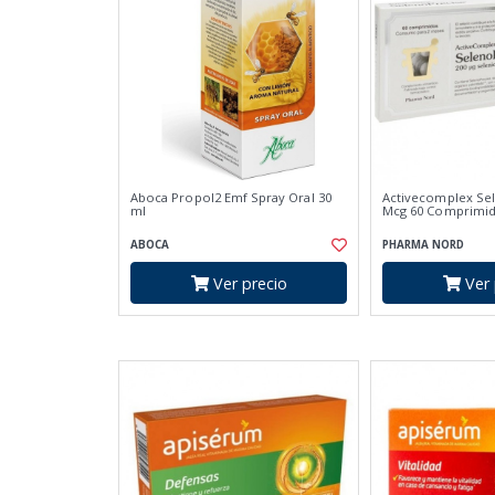
Aboca Propol2 Emf Spray Oral 30
Activecomplex Sel
ml
Mcg 60 Comprimi
ABOCA
PHARMA NORD
Ver precio
Ver 