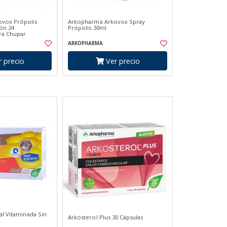
vox Própolis
Arkopharma Arkovox Spray
ón 24
Própolis 30ml
ra Chupar
ARKOPHARMA
 precio
Ver precio
al Vitaminada Sin
Arkosterol Plus 30 Cápsulas