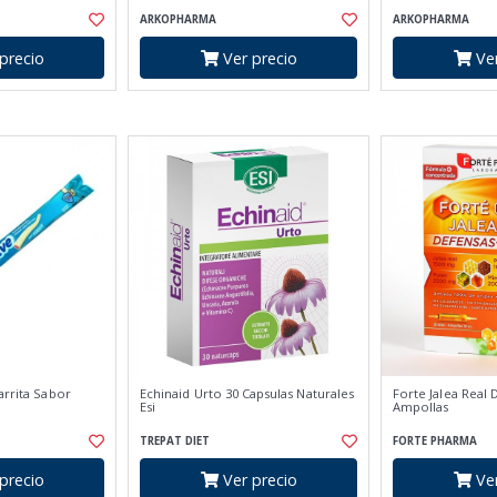
ARKOPHARMA
ARKOPHARMA
precio
Ver precio
Ver
arrita Sabor
Echinaid Urto 30 Capsulas Naturales
Forte Jalea Real 
Esi
Ampollas
TREPAT DIET
FORTE PHARMA
precio
Ver precio
Ver