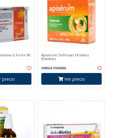
tamina D Forte 80
Apiserum Defensas 18 Viales
Bebibles
OMEGA PHARMA
 precio
Ver precio