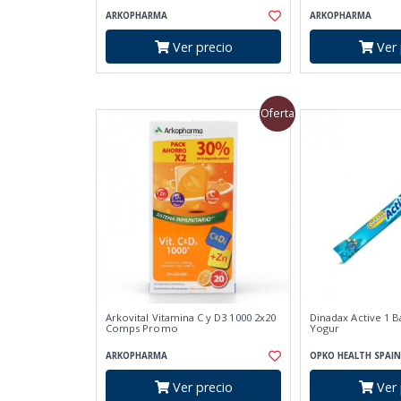
ARKOPHARMA
ARKOPHARMA
Ver precio
Ver 
Oferta
Arkovital Vitamina C y D3 1000 2x20
Dinadax Active 1 B
Comps Promo
Yogur
ARKOPHARMA
OPKO HEALTH SPAIN
Ver precio
Ver 