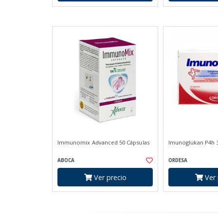
Immunomix Advanced 50 Cápsulas
Imunoglukan P4h 3
ABOCA
ORDESA
Ver precio
Ver 