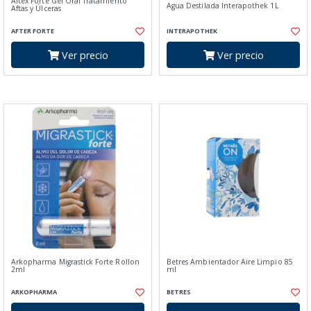
Aftex Forte Gel Oral Tratamiento
Agua Destilada Interapothek 1L
Aftas y Úlceras
AFTER FORTE
INTERAPOTHEK
Ver precio
Ver precio
Arkopharma Migrastick Forte Rollon
Betres Ambientador Aire Limpio 85
2ml
ml
ARKOPHARMA
BETRES