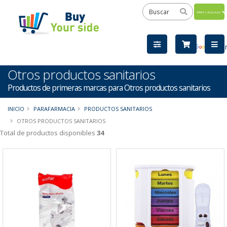
Powered
by
Tra
Otros productos sanitarios
Productos de primeras marcas para Otros productos sanitarios
INICIO
PARAFARMACIA
PRODUCTOS SANITARIOS
OTROS PRODUCTOS SANITARIOS
Total de productos disponibles
34