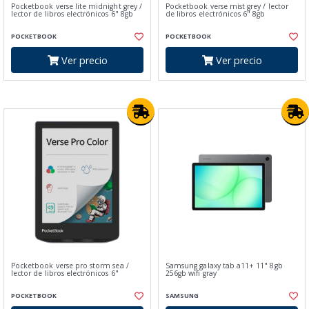
Pocketbook verse lite midnight grey /
Pocketbook verse mist grey / lector
lector de libros electrónicos 6" 8gb
de libros electrónicos 6" 8gb
POCKETBOOK
POCKETBOOK
Ver precio
Ver precio
Pocketbook verse pro storm sea /
Samsung galaxy tab a11+ 11" 8gb
lector de libros electrónicos 6"
256gb wifi gray
POCKETBOOK
SAMSUNG