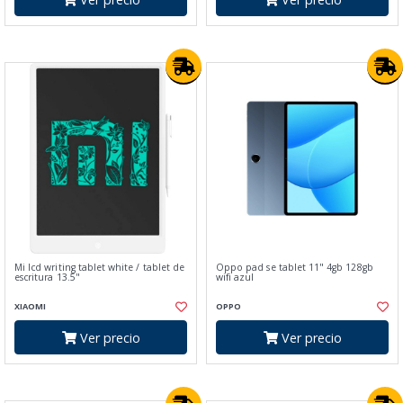
Mi lcd writing tablet white / tablet de
Oppo pad se tablet 11" 4gb 128gb
escritura 13.5"
wifi azul
XIAOMI
OPPO
Ver precio
Ver precio