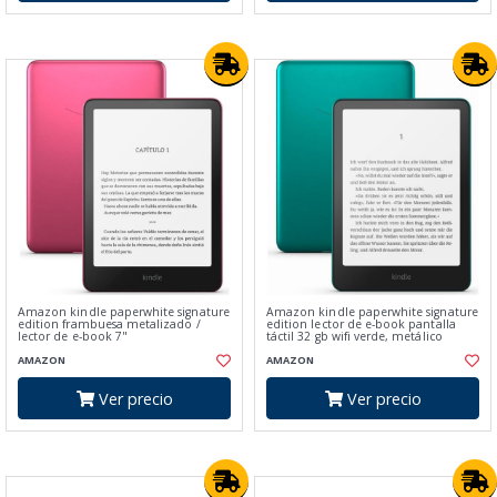
Amazon kindle paperwhite signature
Amazon kindle paperwhite signature
edition frambuesa metalizado /
edition lector de e-book pantalla
lector de e-book 7"
táctil 32 gb wifi verde, metálico
AMAZON
AMAZON
Ver precio
Ver precio