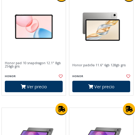
Honor pad 10 snapdragon 12.1" 8gb
Honor padx9a 11.6" 6gb 128gb gris
256gb gris
HONOR
HONOR
Ver precio
Ver precio