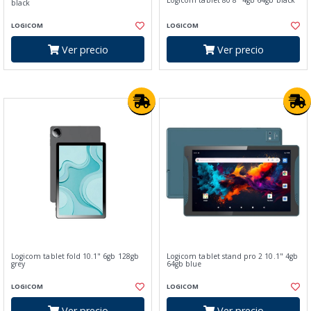
Logicom tablet 80 8" 4gb 64gb black
black
LOGICOM
LOGICOM
Ver precio
Ver precio
Logicom tablet fold 10.1" 6gb 128gb
Logicom tablet stand pro 2 10.1" 4gb
grey
64gb blue
LOGICOM
LOGICOM
Ver precio
Ver precio