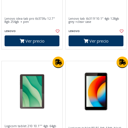
Lenovo idea tab pro tb373fu 12.7"
Lenovo tab tb311f 10.1" 4gb 128gb
8gb 256gb + pen
grey +clear case
LENOVO
LENOVO
Ver precio
Ver precio
Logicom tablet 210 10.1"" 4gb 64gb