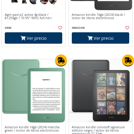
Agm pad p2 active 4g black /
Amazon kindle 16gb (2024) black /
8+256gb / 10.95" 90hz full hd+
lector de libros electrónicos
AGM
AMAZON
Ver precio
Ver precio
Amazon kindle 16gb (2024) matcha
Amazon kindle colorsoft signature
green / lector de libros electrónicos
edition negro / lector de libros
electrónicos 7" 32gb