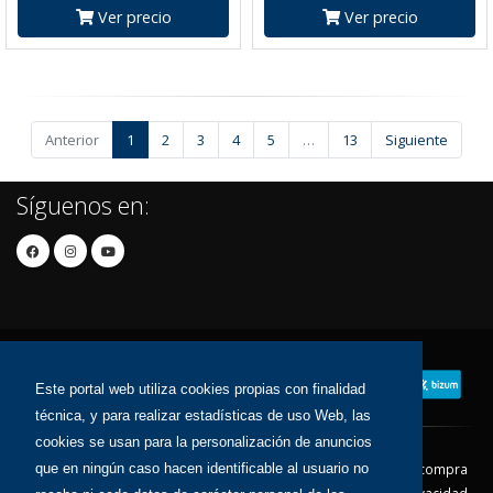
Ver precio
Ver precio
Anterior
1
2
3
4
5
…
13
Siguiente
Síguenos en:
Este portal web utiliza cookies propias con finalidad
técnica, y para realizar estadísticas de uso Web, las
cookies se usan para la personalización de anuncios
Contacto
Aviso Legal
Condiciones de compra
que en ningún caso hacen identificable al usuario no
Política de envíos
Política de devolución
Política de Privacidad