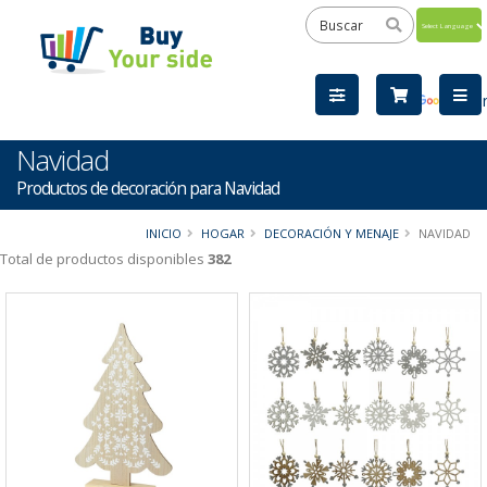
Powered
by
Tra
Navidad
Productos de decoración para Navidad
INICIO
HOGAR
DECORACIÓN Y MENAJE
NAVIDAD
Total de productos disponibles
382