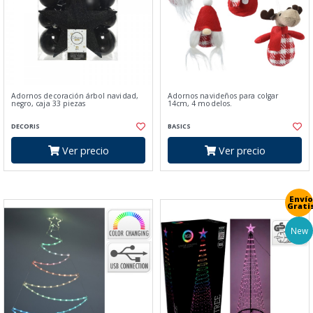
Adornos decoración árbol navidad,
Adornos navideños para colgar
negro, caja 33 piezas
14cm, 4 modelos.
DECORIS
BASICS
Ver precio
Ver precio
Envío
Grati
New