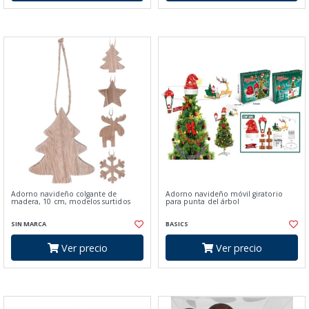
Adorno navideño colgante de
Adorno navideño móvil giratorio
madera, 10 cm, modelos surtidos
para punta del árbol
SIN MARCA
BASICS
Ver precio
Ver precio