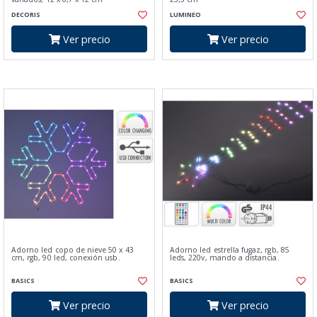
DECORIS
LUMINEO
Ver precio
Ver precio
Adorno led copo de nieve 50 x 43
Adorno led estrella fugaz, rgb, 85
cm, rgb, 90 led, conexión usb.
leds, 220v, mando a distancia.
BASICS
BASICS
Ver precio
Ver precio