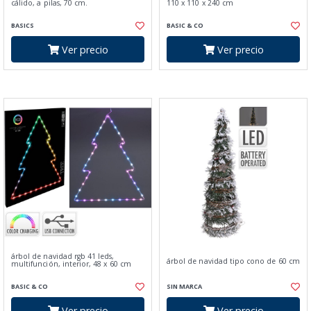
cálido, a pilas, 70 cm.
110 x 110 x 240 cm
BASICS
BASIC & CO
Ver precio
Ver precio
árbol de navidad rgb 41 leds,
árbol de navidad tipo cono de 60 cm
multifunción, interior, 48 x 60 cm
BASIC & CO
SIN MARCA
Ver precio
Ver precio