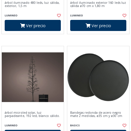
árbol iluminado 480 leds, luz cálida,
árbol iluminado exterior 160 leds luz
exterior, 1,5 m
cálida ø70 cm x 1,80 m
LUMINEO
LUMINEO
Ver precio
Ver precio
árbol microled solar, luz
Bandejas redonda de acero negro
parpadeante, 192 led, blanco cálido.
mate 2 medidas, ø35 cm y ø30 cm
LUMINEO
BASICS