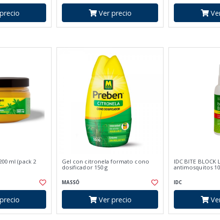
precio
Ver precio
Ver
200 ml (pack 2
Gel con citronela formato cono
IDC BITE BLOCK 
dosificador 150 g
antimosquitos 1
MASSÓ
IDC
precio
Ver precio
Ver