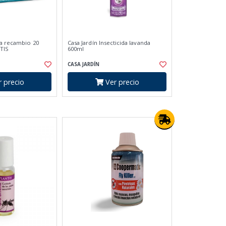
da recambio 20
Casa Jardín Insecticida lavanda
ATIS
600ml
CASA JARDÍN
 precio
Ver precio