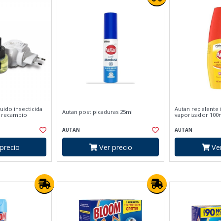
quido insecticida
Autan repelente 
Autan post picaduras 25ml
+ recambio
vaporizador 100
AUTAN
AUTAN
precio
Ver precio
Ver