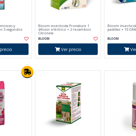
 moscas y
Bloom insecticida Pronature 1
Bloom insectici
en 3 segundos
difusor eléctrico + 2 recambios
pastillas + 10 GR
Citronela
BLOOM
BLOOM
precio
Ver precio
Ver