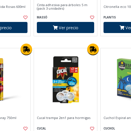
Cinta adhesiva para árboles 5 m
icida Rosas 600ml
Citronella eco 1
(pack 3 unidades)
MASSÓ
PLANTIS
precio
Ver precio
Ver
spray 750ml
Cucal trampa 2en1 para hormigas
Cuchol Espiral a
CUCAL
CUCHOL