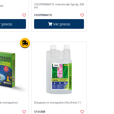
COOPERMATIC insecticida Spray 250
0ml
ml
COOPERMATIC
 precio
Ver precio
nti-mosquitos
Disuasorio mosquitos florifens 1 l
STOCKER