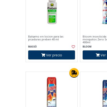
Balsamo en locion para las
Bloom insecticida
picaduras preben 40 ml
mosquitos Zero Se
400ml
MASSÓ
BLOOM
Ver precio
Ver 