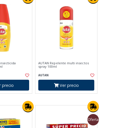
insecticida
AUTAN Repelente multi insectos
ml
spray 100ml
AUTAN
 precio
Ver precio
Oferta