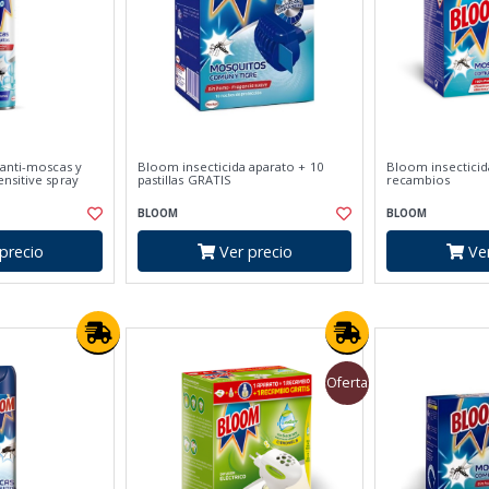
 anti-moscas y
Bloom insecticida aparato + 10
Bloom insecticid
nsitive spray
pastillas GRATIS
recambios
BLOOM
BLOOM
precio
Ver precio
Ver
Oferta