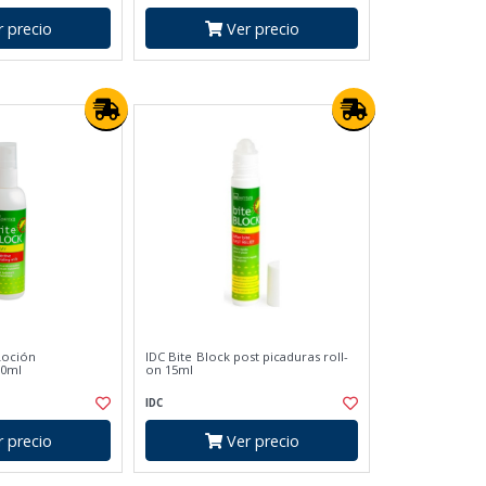
 precio
Ver precio
Loción
IDC Bite Block post picaduras roll-
00ml
on 15ml
IDC
 precio
Ver precio