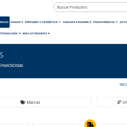
INICIO
HOGAR
PERFUMES Y COSMÉTICA
CUIDADO E HIGIENE
PARAFARMACIA
AUT
TECNOLOGÍA
MÁS CATEGORÍAS
s
insecticidas
INIC
Marcas
Or