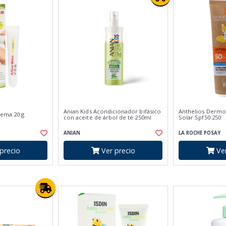
Anian Kids Acondicionador bifásico
Anthelios Dermo
rema 20 g
con aceite de árbol de té 250ml
Solar Spf50 250
ANIAN
LA ROCHE POSAY
precio
Ver precio
Ver