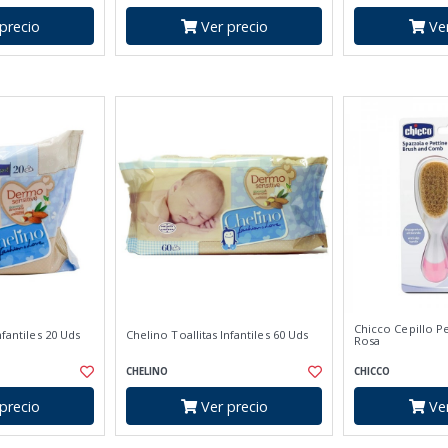
precio
Ver precio
Ver
Chicco Cepillo P
nfantiles 20 Uds
Chelino Toallitas Infantiles 60 Uds
Rosa
CHELINO
CHICCO
precio
Ver precio
Ver