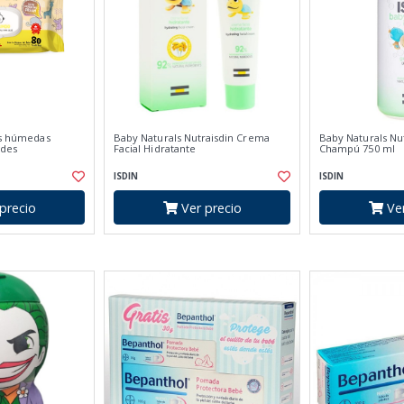
as húmedas
Baby Naturals Nutraisdin Crema
Baby Naturals Nu
ades
Facial Hidratante
Champú 750 ml
ISDIN
ISDIN
precio
Ver precio
Ver