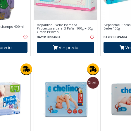
Bepanthol Bebé Pomada
Bepanthol Poma
y champu 400ml
Protectora para El Pañal 100g + 50g
Bebe 100g
Gratis Promo
BAYER HISPANIA
BAYER HISPANIA
precio
Ver precio
Ver
Oferta