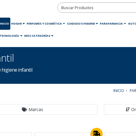
INICIO
HOGAR
PERFUMES Y COSMÉTICA
CUIDADO E HIGIENE
PARAFARMACIA
AUT
TECNOLOGÍA
MÁS CATEGORÍAS
ntil
higiene infantil
INICIO
PA
Marcas
Or