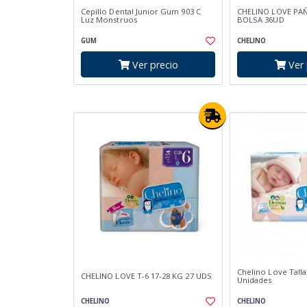
Cepillo Dental Junior Gum 903 C
CHELINO LOVE PAÑ
Luz Monstruos
BOLSA 36UD
GUM
CHELINO
Ver precio
Ver 
Chelino Love Talla
CHELINO LOVE T-6 17-28 KG 27 UDS
Unidades
CHELINO
CHELINO