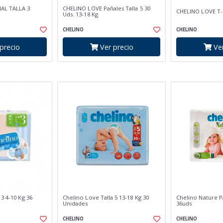
AL TALLA 3
CHELINO LOVE Pañales Talla 5 30
CHELINO LOVE T-
Uds. 13-18 Kg
CHELINO
CHELINO
precio
Ver precio
Ver
 3 4-10 Kg 36
Chelino Love Talla 5 13-18 Kg 30
Chelino Nature P
Unidades
36uds
CHELINO
CHELINO