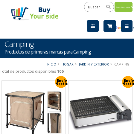
Powered
by
Tra
Camping
Productos de primeras marcas para Camping
INICIO
HOGAR
JARDÍN Y EXTERIOR
CAMPING
Total de productos disponibles
106
Envío
Envío
Gratis
Grati