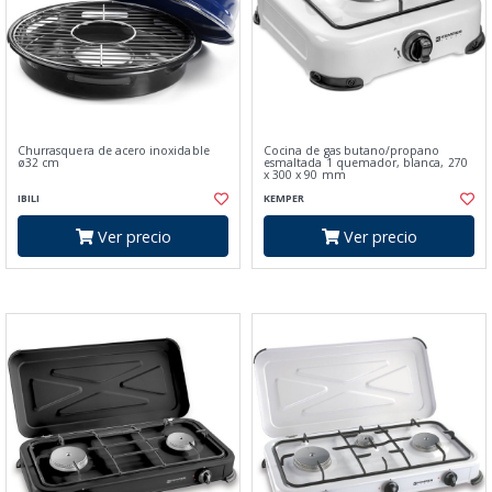
Churrasquera de acero inoxidable
Cocina de gas butano/propano
ø32 cm
esmaltada 1 quemador, blanca, 270
x 300 x 90 mm
IBILI
KEMPER
Ver precio
Ver precio