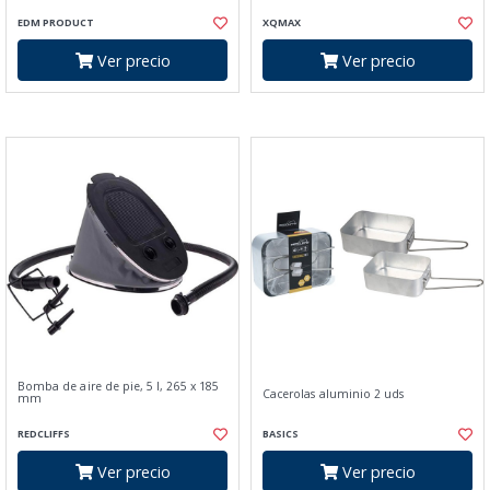
EDM PRODUCT
XQMAX
Ver precio
Ver precio
Bomba de aire de pie, 5 l, 265 x 185
Cacerolas aluminio 2 uds
mm
REDCLIFFS
BASICS
Ver precio
Ver precio