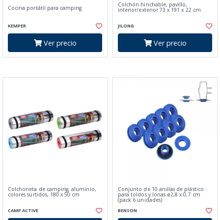
Colchón hinchable, pavillo,
Cocina portátil para camping
interior/exterior 73 x 191 x 22 cm
KEMPER
JILONG
Ver precio
Ver precio
Colchoneta de camping, aluminio,
Conjunto de 10 anillas de plástico
colores surtidos, 180 x 50 cm
para toldos y lonas ø2,8 x 0,7 cm
(pack 6 unidades)
CAMP ACTIVE
BENSON