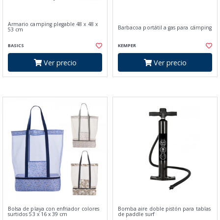
Armario camping plegable 48 x 48 x
Barbacoa portátil a gas para cámping
53 cm
BASICS
KEMPER
Ver precio
Ver precio
Bolsa de playa con enfriador colores
Bomba aire doble pistón para tablas
surtidos 53 x 16 x 39 cm
de paddle surf