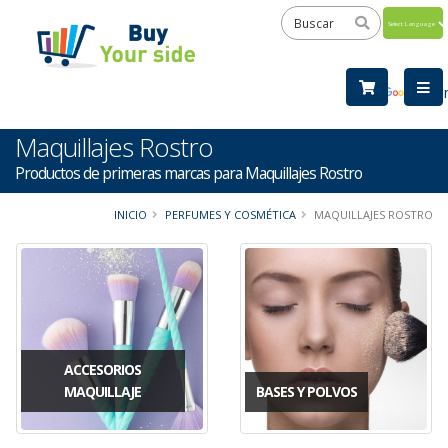
Powered
by
Tra
Maquillajes Rostro
Productos de primeras marcas para Maquillajes Rostro
INICIO
PERFUMES Y COSMÉTICA
MAQUILLAJES ROSTRO
ACCESORIOS
MAQUILLAJE
BASES Y POLVOS