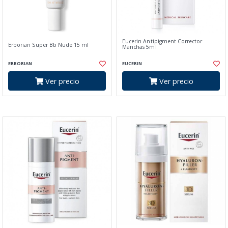
Eucerin Antipigment Corrector
Erborian Super Bb Nude 15 ml
Manchas 5ml
ERBORIAN
EUCERIN
Ver precio
Ver precio