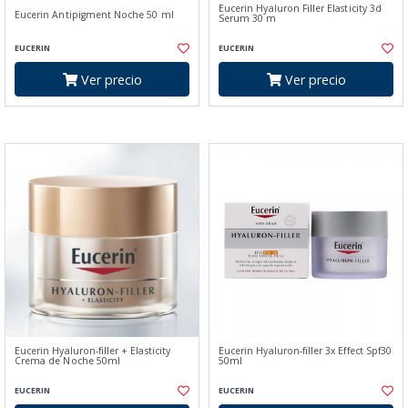
Eucerin Hyaluron Filler Elasticity 3d
Eucerin Antipigment Noche 50 ml
Serum 30 m
EUCERIN
EUCERIN
Ver precio
Ver precio
Eucerin Hyaluron-filler + Elasticity
Eucerin Hyaluron-filler 3x Effect Spf30
Crema de Noche 50ml
50ml
EUCERIN
EUCERIN