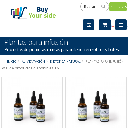
Powered
by
Tra
Plantas para infusión
Productos de primeras marcas para infusión en sobres y botes
INICIO
ALIMENTACIÓN
DIETÉTICA NATURAL
PLANTAS PARA INFUSIÓN
Total de productos disponibles
16